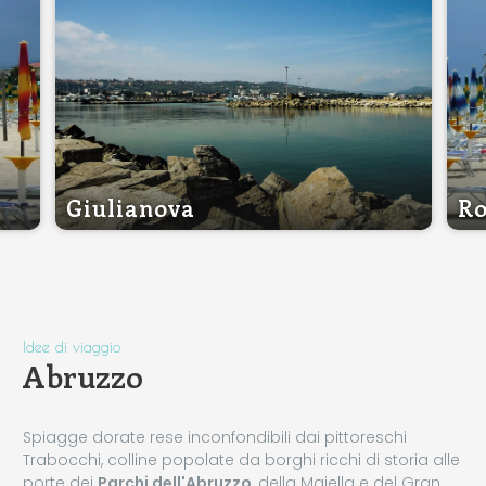
Giulianova
Ro
Idee di viaggio
Abruzzo
Spiagge dorate rese inconfondibili dai pittoreschi
Trabocchi, colline popolate da borghi ricchi di storia alle
porte dei
Parchi dell'Abruzzo
, della Majella e del Gran