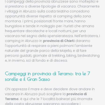
I campeggi della provincia abruzzese sono molteplici e
si prestano a diverse tipologie di vacanza. Chiaramente
i villaggi in Abruzzo sulla costa teatina concedono
opportunità diverse rispetto ai camping della zona
montana: i primi, posizionati fronte mare, hanno
bungalow e tende in noleggio per i turisti che amano
frequentare discoteche e locali notturni, per una
vacanza nel segno della spensieratezza. Nell'entroterra, i
camping in Abruzzo in
provincia di Chieti
daranno
l'opportunità di respirare a pieni polmoni l'ambiente
naturale del grande parco della Majella, e di fare
percorsi guidati, giornate di trekking, biking, birdwatching
e, in inverno, sci di fondo e di discesa.
Campeggi in provincia di Teramo: tra le 7
sorelle e il Gran Sasso
Chi apprezza il mare e deve decidere dove andare in
vacanza in Abruzzo può scegliere la
provincia di
Teramo
: è qui che le 7 località balneari più rinomate
della costa abruzzese sapranno accogliere i