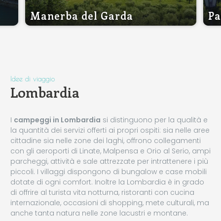
Manerba del Garda
Pa
Idee di viaggio
Lombardia
I
campeggi in Lombardia
si distinguono per la qualità e
la quantità dei servizi offerti ai propri ospiti: sia nelle aree
cittadine sia nelle zone dei laghi, offrono collegamenti
con gli aeroporti di Linate, Malpensa e Orio al Serio, ampi
parcheggi, attività e sale attrezzate per intrattenere i più
piccoli. I villaggi dispongono di bungalow e case mobili
dotate di ogni comfort. Inoltre la Lombardia è in grado
di offrire al turista vita notturna, ristoranti con cucina
internazionale, occasioni di shopping, mete culturali, ma
anche tanta natura nelle zone lacustri e montane.