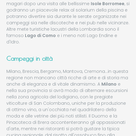
magari dopo una visita alle bellissime
Isole Borromee
, si
godranno un piacevole relax al solarium della piscina e
potranno divertire sia durante le serate organizzate nei
campeggi sia nelle discoteche e nei pub nelle vicinanze.
Altre mete turistiche lacustri della Lombardia sono il
famoso
Lago di Como
e i meno noti Lago Endine e
d'Idro.
Campeggi in città
Milano, Brescia, Bergamo, Mantova, Cremona...in questa
regione non mancano città ricche di arte e di storia ma
anche di eleganza e di vitale dinamismo. A
Milano
e
nella sua provincia si avrà modo di alternare escursioni
nella zona agricola del lodigiano, con le pregiate
viticolture di San Colombano, uniche per la produzione
di ottimo vino, a un'occhiata nel quadrilatero della
moda e alle vetrine dei più noti stilisti. Il Duomo e la
Pinacoteca di Brera accontenteranno gli appassionati
d'arte, mentre nei ristoranti si potrà gustare la tipica
cucina regionale, dal risotto all'ossobuco fino alla