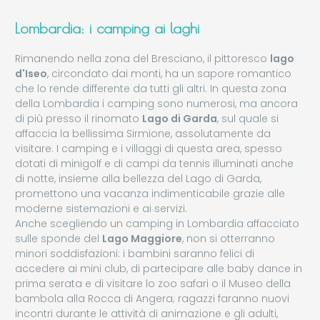
Lombardia: i camping ai laghi
Rimanendo nella zona del Bresciano, il pittoresco
lago
d'Iseo
, circondato dai monti, ha un sapore romantico
che lo rende differente da tutti gli altri. In questa zona
della Lombardia i camping sono numerosi, ma ancora
di più presso il rinomato
Lago di Garda
, sul quale si
affaccia la bellissima Sirmione, assolutamente da
visitare. I camping e i villaggi di questa area, spesso
dotati di minigolf e di campi da tennis illuminati anche
di notte, insieme alla bellezza del Lago di Garda,
promettono una vacanza indimenticabile grazie alle
moderne sistemazioni e ai servizi.
Anche scegliendo un camping in Lombardia affacciato
sulle sponde del
Lago Maggiore
, non si otterranno
minori soddisfazioni: i bambini saranno felici di
accedere ai mini club, di partecipare alle baby dance in
prima serata e di visitare lo zoo safari o il Museo della
bambola alla Rocca di Angera; ragazzi faranno nuovi
incontri durante le attività di animazione e gli adulti,