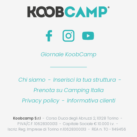
Giornale KoobCamp
Chi siamo
-
Inserisci la tua struttura
-
Prenota su Camping Italia
Privacy policy
-
Informativa clienti
Koobcamp S.r.l
Corso Duca degli Abruzzi 2, 10128 Torino
P.IVA/C.F. 10628300013
Capitale Sociale € 10.000 i.v.
Iscriz. Reg. Imprese di Torino n.10628300013
REA n. TO - 1149456