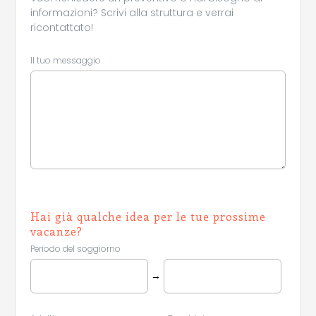
camper.
informazioni? Scrivi alla struttura e verrai
ricontattato!
Il tuo messaggio
Hai già qualche idea per le tue prossime
vacanze?
Periodo del soggiorno
→