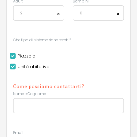
Adulti
Bambini
2
0
×
×
Che tipo di sistemazione cerchi?
Piazzola
Unità abitativa
Come possiamo contattarti?
Nome e Cognome
Leaflet
Email