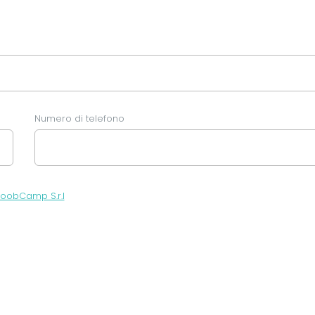
Numero di telefono
oobCamp S.r.l