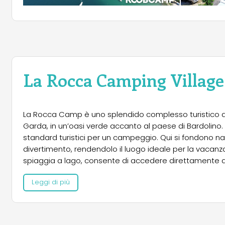
La Rocca Camping Village
La Rocca Camp è uno splendido complesso turistico all
Garda, in un’oasi verde accanto al paese di Bardolino.
standard turistici per un campeggio. Qui si fondono natu
divertimento, rendendolo il luogo ideale per la vacan
spiaggia a lago, consente di accedere direttamente 
nel centro storico di Bardolino e di Garda. Per i più’ giov
Leggi di più
arrivare ai parchi tematici di Gardaland, Movieland e all
Rocca è uno dei primi campeggi sorti sul Lago di Gard
strutture, assecondando le richieste degli ospiti. Le
verde, cosi’ come gli appartamenti con vista lago. Ogg