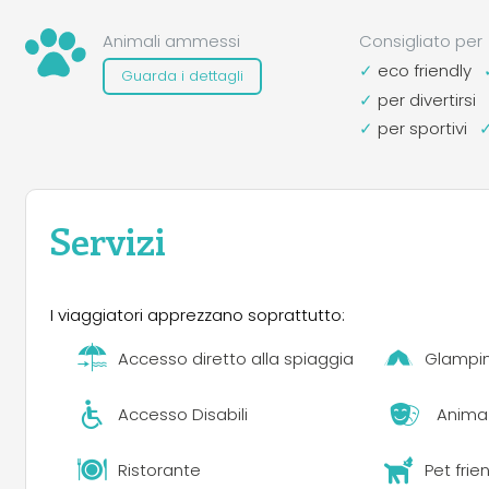
completamente rinnovate e in posizione panoramica 
basket, calcetto, palestra, bici e kayak, animazione ed 
Animali ammessi
Consigliato per
eco friendly
Guarda i dettagli
per divertirsi
per sportivi
Servizi
I viaggiatori apprezzano soprattutto:
Accesso diretto alla spiaggia
Glampi
Accesso Disabili
Anima
Ristorante
Pet frie