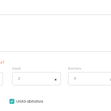
ze?
Adulti
Bambini
2
0
×
Unità abitativa