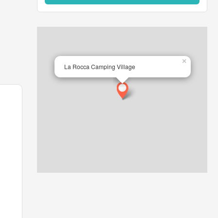
ey,
co.
×
La Rocca Camping Village