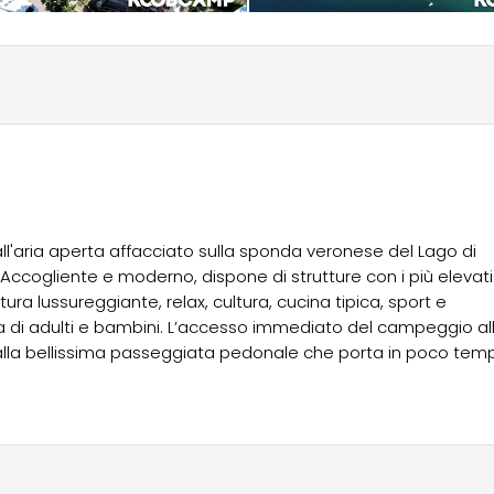
'aria aperta affacciato sulla sponda veronese del Lago di
 Accogliente e moderno, dispone di strutture con i più elevati
ra lussureggiante, relax, cultura, cucina tipica, sport e
za di adulti e bambini. L’accesso immediato del campeggio al
alla bellissima passeggiata pedonale che porta in poco tem
ani, a soli 15 minuti di auto dal campeggio, c’è la possibilità d
e migliori discoteche, bar e ristoranti del Lago di Garda. La
a, ed ha saputo, anno dopo anno, rinnovare e perfezionare l
 piazzole per tende, camper e maxicaravan sono immerse nel
i è dotato di una piscina per adulti ed una per bambini,