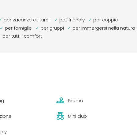
mozzafiato, due vasche idromassaggio, campi da beach voll
ogni altra dotazione tipica di un campeggio e villaggio turisti
per vacanze culturali
pet friendly
per coppie
per famiglie
per gruppi
per immergersi nella natura
per tutti i comfort
ng
Piscina
zione
Mini club
ndly