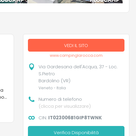
VEDI IL SITO
www.campinglarocca.com
Via Gardesana dell'Acqua, 37 - Loc.
S.Pietro
Bardolino (VR)
Veneto - Italia
la
po
Numero di telefono
i
(clicca per visualizzare)
CIN:
IT023006B1GIP8TWNK
e
Verifica Disponibilità