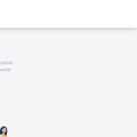
zione.
vità!