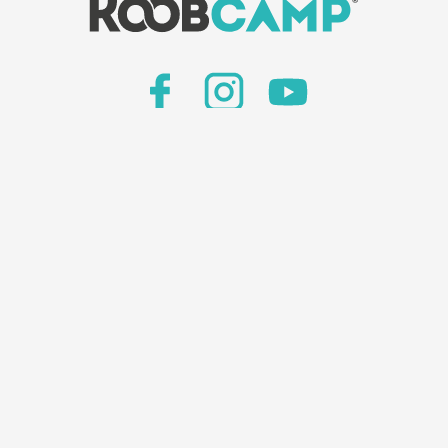
Giornale KoobCamp
amo
-
Inserisci la tua struttura
-
Prenota su Camping
Privacy policy
-
Informativa clienti
28 Torino
P.IVA/C.F. 10628300013
Capitale Sociale € 10.000 i.v
REA n. TO - 1149456
ativa sulla raccolta
Le tue preferenze relative alla privacy