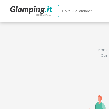
Non s
Camp