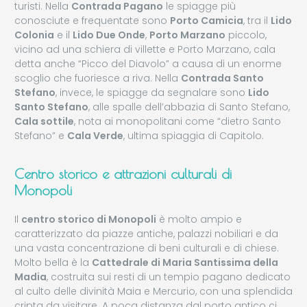
turisti. Nella
Contrada Pagano
le spiagge più
conosciute e frequentate sono
Porto Camicia
, tra il
Lido
Colonia
e il
Lido Due Onde
,
Porto Marzano
piccolo,
vicino ad una schiera di villette e Porto Marzano, cala
detta anche “Picco del Diavolo” a causa di un enorme
scoglio che fuoriesce a riva. Nella
Contrada Santo
Stefano
, invece, le spiagge da segnalare sono
Lido
Santo Stefano
, alle spalle dell’abbazia di Santo Stefano,
Cala sottile
, nota ai monopolitani come “dietro Santo
Stefano” e
Cala Verde
, ultima spiaggia di Capitolo.
Centro storico e attrazioni culturali di
Monopoli
Il
centro storico di Monopoli
è molto ampio e
caratterizzato da piazze antiche, palazzi nobiliari e da
una vasta concentrazione di beni culturali e di chiese.
Molto bella è la
Cattedrale di Maria Santissima della
Madia
, costruita sui resti di un tempio pagano dedicato
al culto delle divinità Maia e Mercurio, con una splendida
cripta da visitare. A poca distanza dal porto antico ci