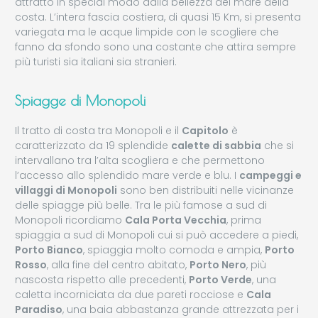
attratto in special modo dalla bellezza del mare della
costa. L’intera fascia costiera, di quasi 15 Km, si presenta
variegata ma le acque limpide con le scogliere che
fanno da sfondo sono una costante che attira sempre
più turisti sia italiani sia stranieri.
Spiagge di Monopoli
Il tratto di costa tra Monopoli e il
Capitolo
è
caratterizzato da 19 splendide
calette di sabbia
che si
intervallano tra l’alta scogliera e che permettono
l’accesso allo splendido mare verde e blu. I
campeggi e
villaggi di Monopoli
sono ben distribuiti nelle vicinanze
delle spiagge più belle. Tra le più famose a sud di
Monopoli ricordiamo
Cala Porta Vecchia
, prima
spiaggia a sud di Monopoli cui si può accedere a piedi,
Porto Bianco
, spiaggia molto comoda e ampia,
Porto
Rosso
, alla fine del centro abitato,
Porto Nero
, più
nascosta rispetto alle precedenti,
Porto Verde
, una
caletta incorniciata da due pareti rocciose e
Cala
Paradiso
, una baia abbastanza grande attrezzata per i