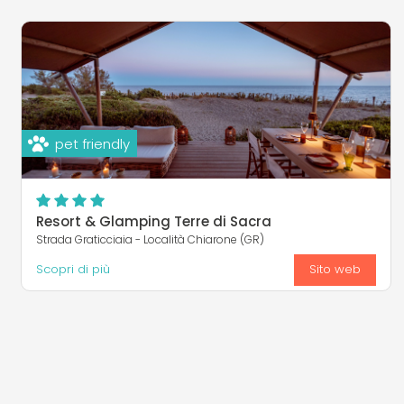
pet friendly
Resort & Glamping Terre di Sacra
Strada Graticciaia - Località Chiarone (GR)
Scopri di più
Sito web