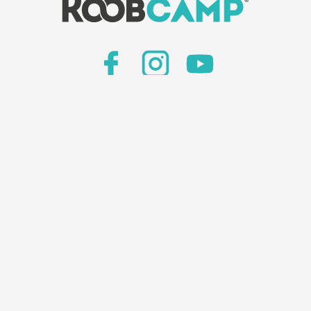
Giornale KoobCamp
amo
-
Inserisci la tua struttura
-
Prenota su Camping
Privacy policy
-
Informativa clienti
28 Torino
P.IVA/C.F. 10628300013
Capitale Sociale € 10.000 i.v
REA n. TO - 1149456
ativa sulla raccolta
Le tue preferenze relative alla privacy