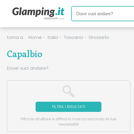
torna a:
Home
-
Italia
-
Toscana
-
Grosseto
Capalbio
Dove vuoi andare?
FILTRA I RISULTATI
Filtra le strutture e affina la ricerca secondo le tue
necessità!