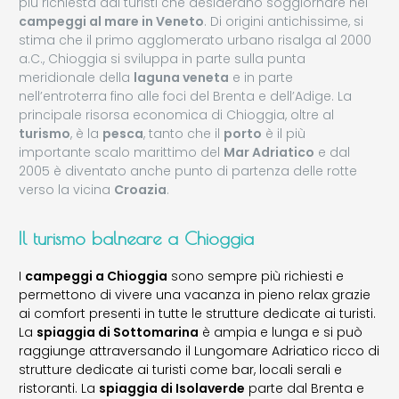
più richiesta dai turisti che desiderano soggiornare nei
campeggi al mare in Veneto
. Di origini antichissime, si
stima che il primo agglomerato urbano risalga al 2000
a.C., Chioggia si sviluppa in parte sulla punta
meridionale della
laguna veneta
e in parte
nell’entroterra fino alle foci del Brenta e dell’Adige. La
principale risorsa economica di Chioggia, oltre al
turismo
, è la
pesca
, tanto che il
porto
è il più
importante scalo marittimo del
Mar Adriatico
e dal
2005 è diventato anche punto di partenza delle rotte
verso la vicina
Croazia
.
Il turismo balneare a Chioggia
I
campeggi a Chioggia
sono sempre più richiesti e
permettono di vivere una vacanza in pieno relax grazie
ai comfort presenti in tutte le strutture dedicate ai turisti.
La
spiaggia di Sottomarina
è ampia e lunga e si può
raggiunge attraversando il Lungomare Adriatico ricco di
strutture dedicate ai turisti come bar, locali serali e
ristoranti. La
spiaggia di Isolaverde
parte dal Brenta e